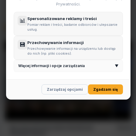
Prywatności.
Włoszakowice
Spersonalizowane reklamy i treści
📊
Pomiar reklam i treści, badanie odbiorców i ulepszanie
Materiały wideo
usług.
ZOBACZ WSZYSTKIE
Przechowywanie informacji
💾
Przechowywanie informacji na urządzeniu lub dostęp
do nich (np. pliki cookies).
Więcej informacji i opcje zarządzania
▼
Zarządzaj opcjami
Zgadzam się
Burzowy pierwszy dzień Antidotum
Koncert
Airshow Leszno
9 maja 20