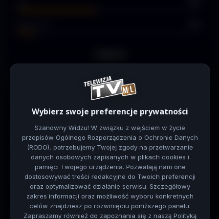
Źle
43%
Bardzo źle
10%
Zagłosuj
Gminy powiatu
POKAŻ POWIATY
Wybierz swoje preferencje prywatności
Szanowny Widzu! W związku z wejściem w życie
przepisów Ogólnego Rozporządzenia o Ochronie Danych
Rydzyna
Osieczna
Święciechowa
(RODO), potrzebujemy Twojej zgody na przetwarzanie
danych osobowych zapisanych w plikach cookies i
pamięci Twojego urządzenia. Pozwalają nam one
dostosowywać treści redakcyjne do Twoich preferencji
oraz optymalizować działanie serwisu. Szczegółowy
Lipno
Wijewo
Krzemieniewo
zakres informacji oraz możliwość wyboru konkretnych
celów znajdziesz po rozwinięciu poniższego panelu.
Zapraszamy również do zapoznania się z naszą Polityką