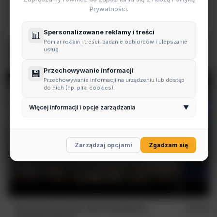
Prywatności.
Włoszakowice
Spersonalizowane reklamy i treści
📊
Pomiar reklam i treści, badanie odbiorców i ulepszanie
Materiały wideo
usług.
ZOBACZ WSZYSTKIE
Przechowywanie informacji
💾
Przechowywanie informacji na urządzeniu lub dostęp
do nich (np. pliki cookies).
Więcej informacji i opcje zarządzania
▼
Zarządzaj opcjami
Zgadzam się
Burzowy pierwszy dzień Antidotum
Koncert