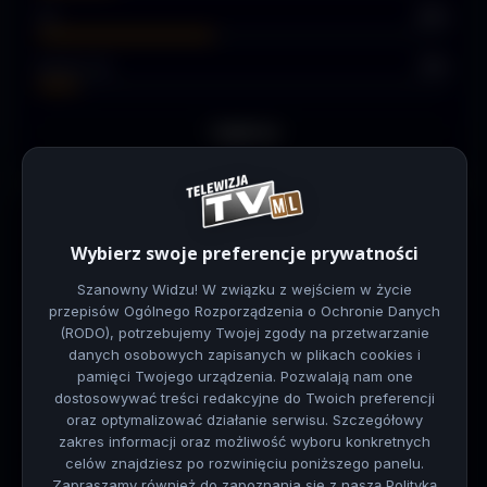
Źle
43%
Bardzo źle
10%
Zagłosuj
Gminy powiatu
POKAŻ POWIATY
Wybierz swoje preferencje prywatności
Szanowny Widzu! W związku z wejściem w życie
przepisów Ogólnego Rozporządzenia o Ochronie Danych
(RODO), potrzebujemy Twojej zgody na przetwarzanie
Rydzyna
Osieczna
Święciechowa
danych osobowych zapisanych w plikach cookies i
pamięci Twojego urządzenia. Pozwalają nam one
dostosowywać treści redakcyjne do Twoich preferencji
oraz optymalizować działanie serwisu. Szczegółowy
Lipno
Wijewo
Krzemieniewo
zakres informacji oraz możliwość wyboru konkretnych
celów znajdziesz po rozwinięciu poniższego panelu.
Zapraszamy również do zapoznania się z naszą Polityką