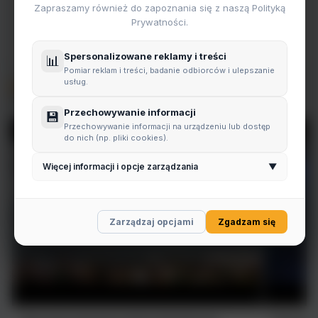
Zapraszamy również do zapoznania się z naszą Polityką
Prywatności.
Włoszakowice
Spersonalizowane reklamy i treści
📊
Pomiar reklam i treści, badanie odbiorców i ulepszanie
usług.
Materiały wideo
ZOBACZ WSZYSTKIE
Przechowywanie informacji
💾
Przechowywanie informacji na urządzeniu lub dostęp
do nich (np. pliki cookies).
Więcej informacji i opcje zarządzania
▼
Zarządzaj opcjami
Zgadzam się