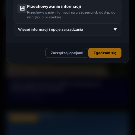
Przechowywanie informacji
AKTUALNOŚCI
💾
Przechowywanie informacji na urządzeniu lub dostęp do
nich (np. pliki cookies).
Więcej informacji i opcje zarządzania
▼
Zarządzaj opcjami
Zgadzam się
Nowe elektroniczne tablice informacji na
przystankach w Lesznie
24 czerwca 2026
0
AKTUALNOŚCI