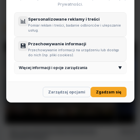
Prywatności.
Włoszakowice
Spersonalizowane reklamy i treści
📊
Pomiar reklam i treści, badanie odbiorców i ulepszanie
Materiały wideo
usług.
ZOBACZ WSZYSTKIE
Przechowywanie informacji
💾
Przechowywanie informacji na urządzeniu lub dostęp
do nich (np. pliki cookies).
Więcej informacji i opcje zarządzania
▼
Zarządzaj opcjami
Zgadzam się
Burzowy pierwszy dzień Antidotum
Koncert
Airshow Leszno
9 maja 20